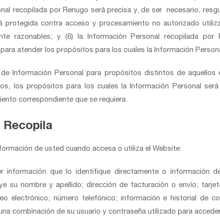
sonal recopilada por Renugo será precisa y, de ser necesario, res
rá protegida contra acceso y procesamiento no autorizado utiliz
ente razonables; y (6) la Información Personal recopilada po
para atender los propósitos para los cuales la Información Persona
de Información Personal para propósitos distintos de aquellos e
, los propósitos para los cuales la Información Personal será u
iento correspondiente que se requiera.
 Recopila
formación de usted cuando accesa o utiliza el Website:
ier información que lo identifique directamente o información
cluye su nombre y apellido; dirección de facturación o envío; tarj
reo electrónico; número telefónico; información e historial de c
 una combinación de su usuario y contraseña utilizado para acceder