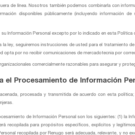
fuera de línea. Nosotros también podemos combinarla con inform
ormación disponibles públicamente (incluyendo información de 
su Información Personal excepto por lo indicado en esta Política 
la ley, seguiremos instrucciones de usted para el tratamiento de 
d opta por no recibir comunicaciones de mercadotecnia por correo
organizacionales comercialmente razonables para asegurar y proteg
ra el Procesamiento de Información Pe
macenada, procesada y transmitida de acuerdo con esta política;
anjeras.
ocesamiento de Información Personal son los siguientes: (1) la I
 será recopilada para propósitos específicos, explícitos y legíti
Personal recopilada por Renugo será adecuada, relevante, y no ex