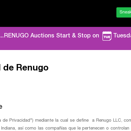
Sneak
....RENUGO Auctions Start & Stop on
Tuesd
ad de Renugo
e
ica de Privacidad") mediante la cual se define a Renugo LLC, co
e Indiana, así como las compañías que le pertenecen o control