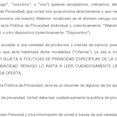
Renugo", "nosotros", o "nos") quienes recopilamos, utilizamos
 de Privacidad) que usted nos proporciona directamente o que re
oporciona vía nuestro Website, localizado en el dominio renugo.c
 esta Política de Privacidad (individual y colectivamente, "Websi
 u otro dispositivo (colectivamente, "Dispositivo").
o acceder a una variedad de productos y ofertas de servicio p
n que esté habilitada dicha modalidad ("Ofertas") ya sea a 
TAR SUJETA A POLITICAS DE PRIVACIDAD ESPECÍFICAS DE L
IVACIDAD. RENUGO LO INVITA A LEER CUIDADOSAMENTE LA
SA OFERTA.
a Política de Privacidad, este es un resumen de algunos de los 
a de privacidad. Usted debe leer cuidadosamente la política de pri
ión Personal y otra información de usted a través de una varieda