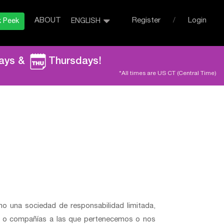
ABOUT
Register
Login
/
 Peek
ENGLISH
English
中文
ays &
Thursdays!
Français
*All times are US CT (Central Time)
Español
Português
Brasil
Português
Deutsche
mo una sociedad de responsabilidad limitada,
an o compañías a las que pertenecemos o nos