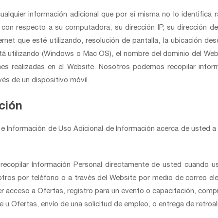
cualquier información adicional que por sí misma no lo identific
io con respecto a su computadora, su dirección IP, su dirección 
ternet que esté utilizando, resolución de pantalla, la ubicación d
á utilizando (Windows o Mac OS), el nombre del dominio del Web
ones realizadas en el Website. Nosotros podemos recopilar inform
vés de un dispositivo móvil.
ción
e Información de Uso Adicional de Información acerca de usted a p
ecopilar Información Personal directamente de usted cuando us
os por teléfono o a través del Website por medio de correo elec
er acceso a Ofertas, registro para un evento o capacitación, comp
e u Ofertas, envío de una solicitud de empleo, o entrega de retro